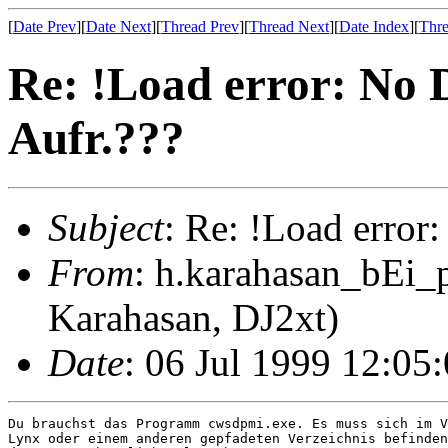
[
Date Prev
][
Date Next
][
Thread Prev
][
Thread Next
][
Date Index
][
Thre
Re: !Load error: No
Aufr.???
Subject
: Re: !Load erro
From
: h.karahasan_bEi_
Karahasan, DJ2xt)
Date
: 06 Jul 1999 12:05
Du brauchst das Programm cwsdpmi.exe. Es muss sich im V
Lynx oder einem anderen gepfadeten Verzeichnis befinden