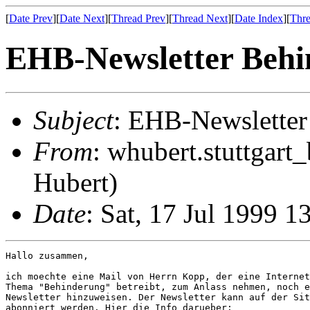
[
Date Prev
][
Date Next
][
Thread Prev
][
Thread Next
][
Date Index
][
Thre
EHB-Newsletter Behi
Subject
: EHB-Newsletter
From
: whubert.stuttgart
Hubert)
Date
: Sat, 17 Jul 1999 
Hallo zusammen,

ich moechte eine Mail von Herrn Kopp, der eine Internet
Thema "Behinderung" betreibt, zum Anlass nehmen, noch e
Newsletter hinzuweisen. Der Newsletter kann auf der Sit
abonniert werden. Hier die Info darueber:
