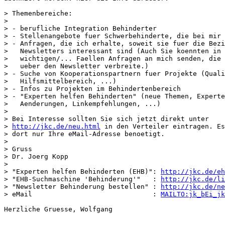
> Themenbereiche:

>

> - berufliche Integration Behinderter

> - Stellenangebote fuer Schwerbehinderte, die bei mir 
> - Anfragen, die ich erhalte, soweit sie fuer die Bezi
>   Newsletters interessant sind (Auch Sie koennten in 
>   wichtigen/... Faellen Anfragen an mich senden, die 
>   ueber den Newsletter verbreite.)

> - Suche von Kooperationspartnern fuer Projekte (Quali
>   Hilfsmittelbereich, ...)

> - Infos zu Projekten im Behindertenbereich

> - "Experten helfen Behinderten" (neue Themen, Experte
>   Aenderungen, Linkempfehlungen, ...)

>

> Bei Interesse sollten Sie sich jetzt direkt unter

> 
http://jkc.de/neu.html
 in den Verteiler eintragen. Es
> dort nur Ihre eMail-Adresse benoetigt.

>

> Gruss

> Dr. Joerg Kopp

>

> "Experten helfen Behinderten (EHB)": 
http://jkc.de/eh
> "EHB-Suchmaschine 'Behinderung'"   : 
http://jkc.de/li
> "Newsletter Behinderung bestellen" : 
http://jkc.de/ne
> eMail                              : 
MAILTO:jk_bEi_jk
Herzliche Gruesse, Wolfgang
