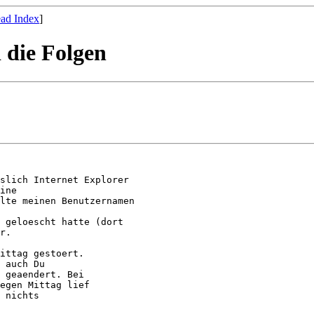
ad Index
]
d die Folgen
slich Internet Explorer

ine

lte meinen Benutzernamen

 geloescht hatte (dort

r.

ittag gestoert.

 auch Du

 geaendert. Bei

egen Mittag lief

 nichts
