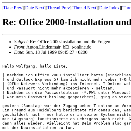
[
Date Prev
][
Date Next
][
Thread Prev
][
Thread Next
][
Date Index
][
Thre
Re: Office 2000-Installation un
Subject
: Re: Office 2000-Installation und die Folgen
From
: Anton.Lindenmair_bEi_t-online.de
Date
: Sun, 18 Jul 1999 09:45:27 +0200
Hallo Wolfgang, hallo Liste,

| nachdem ich Office 2000 installiert hatte (einschlies
| und Outlook Express 5) kam ich nicht mehr ueber T-Onl
| (DFUe-Netzwerk-Verbindung) ins Internet. T-Online wol
| und Passwort nicht mehr akzeptieren - seltsam.

| Nachdem ich die Passwortdateien (*.PWL unter Windows)
| war mein Passwort bislang gespeichert), ging es wiede
gestern (Samstag) war der Zugang ueber T-online am Vorm
Ein Freund aus Heidelberg berichtete mir genau das, was
geschildert hast - nur hatte er an seinem System nichts
mir (Augsburg) funktionierte es uebrigens auch nicht. G
dann alles wieder. Vielleicht hat Dein Problem also gar
mit der Neuinstallation zu tun.
