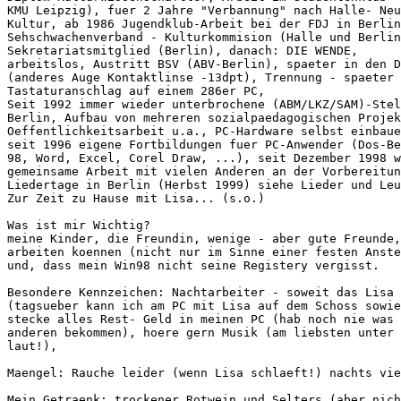
KMU Leipzig), fuer 2 Jahre "Verbannung" nach Halle- Neu
Kultur, ab 1986 Jugendklub-Arbeit bei der FDJ in Berlin
Sehschwachenverband - Kulturkommision (Halle und Berlin
Sekretariatsmitglied (Berlin), danach: DIE WENDE,

arbeitslos, Austritt BSV (ABV-Berlin), spaeter in den D
(anderes Auge Kontaktlinse -13dpt), Trennung - spaeter 
Tastaturanschlag auf einem 286er PC,

Seit 1992 immer wieder unterbrochene (ABM/LKZ/SAM)-Stel
Berlin, Aufbau von mehreren sozialpaedagogischen Projek
Oeffentlichkeitsarbeit u.a., PC-Hardware selbst einbaue
seit 1996 eigene Fortbildungen fuer PC-Anwender (Dos-Be
98, Word, Excel, Corel Draw, ...), seit Dezember 1998 w
gemeinsame Arbeit mit vielen Anderen an der Vorbereitun
Liedertage in Berlin (Herbst 1999) siehe Lieder und Leu
Zur Zeit zu Hause mit Lisa... (s.o.)

Was ist mir Wichtig?

meine Kinder, die Freundin, wenige - aber gute Freunde,
arbeiten koennen (nicht nur im Sinne einer festen Anste
und, dass mein Win98 nicht seine Registery vergisst.

Besondere Kennzeichen: Nachtarbeiter - soweit das Lisa 
(tagsueber kann ich am PC mit Lisa auf dem Schoss sowie
stecke alles Rest- Geld in meinen PC (hab noch nie was 
anderen bekommen), hoere gern Musik (am liebsten unter 
laut!),

Maengel: Rauche leider (wenn Lisa schlaeft!) nachts vie
Mein Getraenk: trockener Rotwein und Selters (aber nich