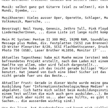
Musik: selbst ganz gut Gitarre (viel zu selten!), ein b
Mundi, Djembe, ...

Musikhoeren: Vieles ausser Oper, Operette, Schlager, Mu
Volksmusik, Maersche, ...

Bevorzugt: Neil Young, Genesis, Jethro Tull, Pink Floyd
LiedermacherInnen, ... diese Liste ist lange nicht komp
Mein PC System: Pentum II 300 MHZ, 192MB RAM, Soundblas
Message plus Modem, div. Festplatten (SCSI zum Brennen)
CD-Writer Plexwriter 8/20, SCSI Flachbettscanner, Druck
Photo 750 (USB), Laser Brother HL1050, Monitor 17``...

Aktuelles Tagesthema: habe mit Muehe meine (ersten) Web
befreundetes Projekt erstellt, nach dem Laden mit einem
Haelfte von allem, oder wird falsch dargestellt...

Zum Erstellen habe ich das (nicht gerade billige) "Micr
benutzt. Hat jemand von Euch eine Idee? Sicher ist das 
nicht gerade fuer uns das Beste...

Aktueller Frust: Gerade in dieser Woche wurde meine gew
Ausbildung fuer "Informationstechnologie/Neue Medien" v
abgelehnt. (ich hatte mich selbst beim Ausbildungsinsti
einem Test wollten die mich auch gern ausbilden...). Be
(Fuehl mich aber nicht so... aber was hilfts, es gibt t
Sachen... die ausserdem wichtig sind.)
