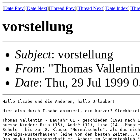
[
Date Prev
][
Date Next
][
Thread Prev
][
Thread Next
][
Date Index
][
Thre
vorstellung
Subject
: vorstellung
From
: "Thomas Vallentin
Date
: Thu, 29 Jul 1999 
Hallo Ilsabe und die Anderen, hallo Urlauber!

Hier also durch Ilsabe animiert, ein kurzer? Steckbrief
Thomas Vallentin - Baujahr 61 - geschieden (1991 nach 1
suesse Kinder: Rita (15), André (11), Lisa (14...Monate
Schule - bis zur 8. Klasse "Normalschule", als das nich
"Koenigs-Wusterhausen" (eine von den besten Zeiten...),
Diplom-Kulturwissenschaftler, Arbeit im Studentenklub "