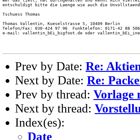
Wer das liest, hat durchgehalten und kennt mich viellei
entschuldigt bitte die Laenge wie auch die Unvollstaend
Tschuess Thomas

Thomas Vallentin, Kueselstrasse 5, 10409 Berlin

Telefon/Fax: 030-424 97 96  Funktelefon: 0171-42 88 506

e-mail: vallentin_bEi_bigfoot.de oder vallentin_bEi_ine
Prev by Date:
Re: Aktie
Next by Date:
Re: Pack
Prev by thread:
Vorlage
Next by thread:
Vorstell
Index(es):
Date