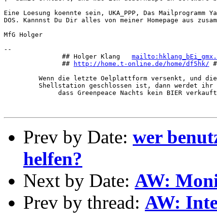
Eine Loesung koennte sein, UKA_PPP, Das Mailprogramm Ya
DOS. Kannnst Du Dir alles von meiner Homepage aus zusam
MfG Holger

-- 

               ## Holger Klang   
mailto:hklang_bEi_gmx.
               ## 
http://home.t-online.de/home/df5hk/
 #
         Wenn die letzte Oelplattform versenkt, und die
         Shellstation geschlossen ist, dann werdet ihr 
              dass Greenpeace Nachts kein BIER verkauft
Prev by Date:
wer benut
helfen?
Next by Date:
AW: Monit
Prev by thread:
AW: Int