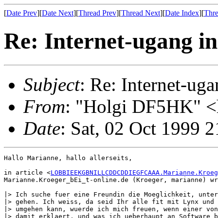
[
Date Prev
][
Date Next
][
Thread Prev
][
Thread Next
][
Date Index
][
Thre
Re: Internet-ugang i
Subject
: Re: Internet-ug
From
: "Holgi DF5HK" 
Date
: Sat, 02 Oct 1999 
Hallo Marianne, hallo allerseits,

in article <
LOBBIEEKGBNILLCDDCDDIEGFCAAA.Marianne.Kroeg
Marianne.Kroeger_bEi_t-online.de (Kroeger, marianne) wr
|> Ich suche fuer eine Freundin die Moeglichkeit, unter
|> gehen. Ich weiss, da seid Ihr alle fit mit Lynx und 
|> umgehen kann, wuerde ich mich freuen, wenn einer von
|> damit erklaert, und was ich ueberhaupt an Software b