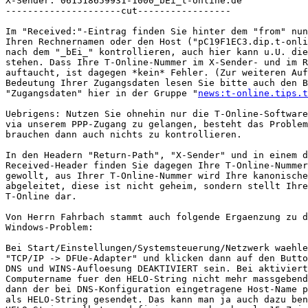
X-Sender: 061518659931-1000_bEi_t-online.de

---------------------cut-----------------

Im "Received:"-Eintrag finden Sie hinter dem "from" nun
Ihren Rechnernamen oder den Host ("pC19F1EC3.dip.t-onli
nach dem "_bEi_" kontrollieren, auch hier kann u.U. die
stehen. Dass Ihre T-Online-Nummer im X-Sender- und im R
auftaucht, ist dagegen *kein* Fehler. (Zur weiteren Auf
Bedeutung Ihrer Zugangsdaten lesen Sie bitte auch den B
"Zugangsdaten" hier in der Gruppe "
news:t-online.tips.t
Uebrigens: Nutzen Sie ohnehin nur die T-Online-Software
via unserem PPP-Zugang zu gelangen, besteht das Problem
brauchen dann auch nichts zu kontrollieren.

In den Headern "Return-Path", "X-Sender" und in einem d
Received-Header finden Sie dagegen Ihre T-Online-Nummer
gewollt, aus Ihrer T-Online-Nummer wird Ihre kanonische
abgeleitet, diese ist nicht geheim, sondern stellt Ihre
T-Online dar.

Von Herrn Fahrbach stammt auch folgende Ergaenzung zu d
Windows-Problem:

Bei Start/Einstellungen/Systemsteuerung/Netzwerk waehle
"TCP/IP -> DFUe-Adapter" und klicken dann auf den Butto
DNS und WINS-Aufloesung DEAKTIVIERT sein. Bei aktiviert
Computername fuer den HELO-String nicht mehr massgebend
dann der bei DNS-Konfiguration eingetragene Host-Name p
als HELO-String gesendet. Das kann man ja auch dazu ben