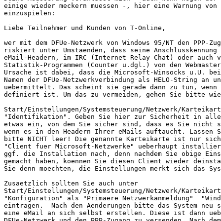
einige wieder meckern muessen -, hier eine Warnung von 
einzuspielen:

Liebe Teilnehmer und Kunden von T-Online,

wer mit dem DFUe-Netzwerk von Windows 95/NT den PPP-Zug
riskiert unter Umstaenden, dass seine Anschlusskennung 
eMail-Headern, im IRC (Internet Relay Chat) oder auch v
Statistik-Programmen (Counter u.dgl.) von den Webmaster
Ursache ist dabei, dass die Microsoft-Winsocks u.U. bei
Namen der DFUe-Netzwerkverbindung als HELO-String an un
uebermittelt. Das scheint sie gerade dann zu tun, wenn 
definiert ist. Um das zu vermeiden, gehen Sie bitte wie
Start/Einstellungen/Systemsteuerung/Netzwerk/Karteikart
"Identifikation". Geben Sie hier zur Sicherheit in alle
etwas ein, von dem Sie sicher sind, dass es Sie nicht s
wenn es in den Headern Ihrer eMails auftaucht. Lassen S
bitte NICHT leer! Die genannte Karteikarte ist nur sich
"Client fuer Microsoft-Netzwerke" ueberhaupt installier
ggf. die Installation nach, denn nachdem Sie obige Eins
gemacht haben, koennen Sie diesen Client wieder deinsta
Sie denn moechten, die Einstellungen merkt sich das Sys
Zusaetzlich sollten Sie auch unter

Start/Einstellungen/Systemsteuerung/Netzwerk/Karteikart
"Konfiguration" als "Primaere Netzwerkanmeldung"  "Wind
eintragen.  Nach den Aenderungen bitte das System neu s
eine eMail an sich selbst erstellen. Diese ist dann ueb
DFUe-Netzwerk und den PPP-Zugang zu versenden. Nach dem