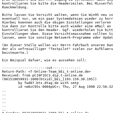
kontrollieren Sie bitte die Headerzeilen. Bei Misserfol
Rueckmeldung.

Bitte lassen Sie Vorsicht walten, wenn Sie Win95 neu in
eventuell nur, um ein paar Systemdateien wieder zu korr
Hierbei koennen auch die obigen Einstellungen verloren 
Sie dann zur Kontrolle bitte auch wieder eine eMail an 
kontrollieren Sie den Header. Ggf. wiederholen Sie bitt
Einstellungen oben. Diese Vorsichtsmassnahme sollten Si
lassen, wenn Sie sonstige Netzwerk-Programme oder Updat
(An dieser Stelle wollen wir Herrn Fahrbach unseren Dan
der als unfreiwilliger "Testpilot" vieles zur Aufklaeru
beisteuerte.)

Ein Beispiel dafuer, wie es aussehen soll:

----------------------cut--------------

Return-Path: <T-Online-Team_bEi_t-online.de>

Received: from pC19F1EC3.dip.t-online.de

(061518659931-1000(btxid)_bEi_[193.159.30.195])

	by fwd07.btx.dtag.de with smtp

	id <m0zC95s-0004pUC>; Thu, 27 Aug 1998 22:56:32 +0200

..

..

..

..

..

..
