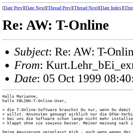
[
Date Prev
][
Date Next
][
Thread Prev
][
Thread Next
][
Date Index
][
Thre
Re: AW: T-Online
Subject
: Re: AW: T-Onli
From
: Kurt.Lehr_bEi_ex
Date
: 05 Oct 1999 08:4
Hallo Marianne,

hallo FBLINU-T-Online-User,

> die T-Online-Software brauchst Du nur, wenn Du damit 
> willst. Ansonsten genuegt wirklich nur die DFUe-Verbi
> bei uns die Software schon lange nicht mehr installie
> klappt ohne sie sowieso besser. Meiner meinung nach i
Deine Aeusserung veranlasst mich - auch wenn wegen der 