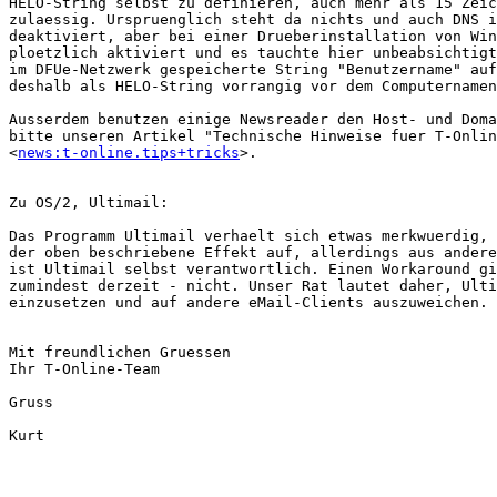
HELO-String selbst zu definieren, auch mehr als 15 Zeic
zulaessig. Urspruenglich steht da nichts und auch DNS i
deaktiviert, aber bei einer Drueberinstallation von Win
ploetzlich aktiviert und es tauchte hier unbeabsichtigt
im DFUe-Netzwerk gespeicherte String "Benutzername" auf
deshalb als HELO-String vorrangig vor dem Computernamen
Ausserdem benutzen einige Newsreader den Host- und Doma
bitte unseren Artikel "Technische Hinweise fuer T-Onlin
<
news:t-online.tips+tricks
>.

Zu OS/2, Ultimail:

Das Programm Ultimail verhaelt sich etwas merkwuerdig, 
der oben beschriebene Effekt auf, allerdings aus andere
ist Ultimail selbst verantwortlich. Einen Workaround gi
zumindest derzeit - nicht. Unser Rat lautet daher, Ulti
einzusetzen und auf andere eMail-Clients auszuweichen.

Mit freundlichen Gruessen

Ihr T-Online-Team

Gruss

Kurt
