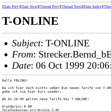
[
Date Prev
][
Date Next
][
Thread Prev
][
Thread Next
][
Date Index
][
Thre
T-ONLINE
Subject
: T-ONLINE
From
: Strecker.Bernd_bE
Date
: 06 Oct 1999 20:0
Hallo FBLINU!

Da ich hier noch nichts ueber die neuen Tarife von T-ON
gebe ich sie hier kurz wieder:

Ab 01.10.99 gelten neue Tarife bei T-ONLINE:

Grundpreis 8 DM

Telefonkosten pro Minute 3 PF
