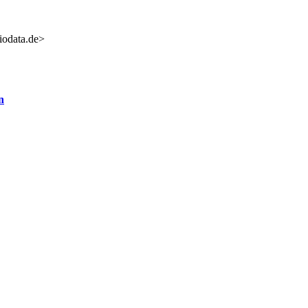
iodata.de>
n