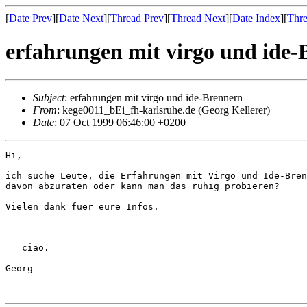
[
Date Prev
][
Date Next
][
Thread Prev
][
Thread Next
][
Date Index
][
Thre
erfahrungen mit virgo und ide-
Subject
: erfahrungen mit virgo und ide-Brennern
From
: kege0011_bEi_fh-karlsruhe.de (Georg Kellerer)
Date
: 07 Oct 1999 06:46:00 +0200
Hi,

ich suche Leute, die Erfahrungen mit Virgo und Ide-Bren
davon abzuraten oder kann man das ruhig probieren?

Vielen dank fuer eure Infos.

   ciao.

Georg
