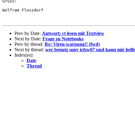
Gruss:

Wolfram Flossdorf

Prev by Date:
Antwort: ct lesen mit Textview
Next by Date:
Frage zu Notebooks
Prev by thread:
Re: Viren-warnung!! (fwd)
Next by thread:
wer benutz sony icfsw07 und kann mir helf
Index(es):
Date
Thread