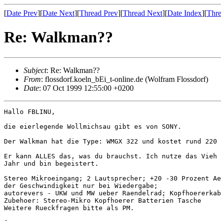
[
Date Prev
][
Date Next
][
Thread Prev
][
Thread Next
][
Date Index
][
Thre
Re: Walkman??
Subject
: Re: Walkman??
From
: flossdorf.koeln_bEi_t-online.de (Wolfram Flossdorf)
Date
: 07 Oct 1999 12:55:00 +0200
Hallo FBLINU,

die eierlegende Wollmichsau gibt es von SONY.

Der Walkman hat die Type: WMGX 322 und kostet rund 220 
Er kann ALLES das, was du brauchst. Ich nutze das Vieh 
Jahr und bin begeistert.

Stereo Mikroeingang; 2 Lautsprecher; +20 -30 Prozent Ae
der Geschwindigkeit nur bei Wiedergabe;

autorevers - UKW und MW ueber Raendelrad; Kopfhoererkab
Zubehoer: Stereo-Mikro Kopfhoerer Batterien Tasche

Weitere Rueckfragen bitte als PM.
