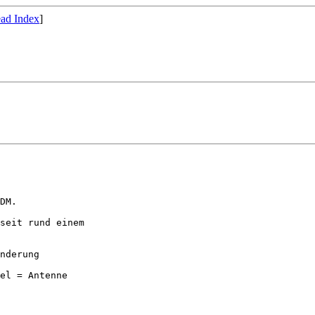
ad Index
]
DM.

seit rund einem

nderung

el = Antenne
