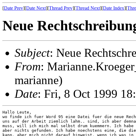
[
Date Prev
][
Date Next
][
Thread Prev
][
Thread Next
][
Date Index
][
Thre
Neue Rechtschreibun
Subject
: Neue Rechtschr
From
: Marianne.Kroeger
marianne)
Date
: Fri, 8 Oct 1999 1
Hallo Leute,

wo finde ich fuer Word 95 eine Datei fuer die neue Rech
uns auf der Arbeit ziemlich lahm.. sind, ich aber demna
muss, will ich mich mal selbst drum kuemmern. Ich habe 
aber nichts gefunden. Ich habe noechstens eine, die die
kann, aber mich nicht darauf hinweist, wenn ich was in 