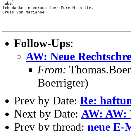
habe.

Ich danke im voraus fuer Eure Mithilfe.

Gruss von Marianne

Follow-Ups
:
AW: Neue Rechtschr
From:
Thomas.Boerr
Boerrigter)
Prev by Date:
Re: haftun
Next by Date:
AW: AW: 
Prev by thread:
neue E-M