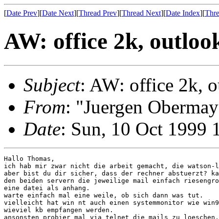
[
Date Prev
][
Date Next
][
Thread Prev
][
Thread Next
][
Date Index
][
Thre
AW: office 2k, outloo
Subject
: AW: office 2k, 
From
: "Juergen Oberma
Date
: Sun, 10 Oct 1999
Hallo Thomas,

ich hab mir zwar nicht die arbeit gemacht, die watson-l
aber bist du dir sicher, dass der rechner abstuerzt? ka
den beiden servern die jeweilige mail einfach riesengro
eine datei als anhang.

warte einfach mal eine weile, ob sich dann was tut.

vielleicht hat win nt auch einen systemmonitor wie win9
wieviel kb empfangen werden.

ansonsten probier mal via telnet die mails zu loeschen.
