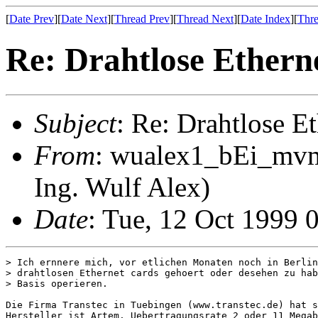
[
Date Prev
][
Date Next
][
Thread Prev
][
Thread Next
][
Date Index
][
Thre
Re: Drahtlose Ethern
Subject
: Re: Drahtlose E
From
: wualex1_bEi_mvmh
Ing. Wulf Alex)
Date
: Tue, 12 Oct 1999
> Ich ernnere mich, vor etlichen Monaten noch in Berlin
> drahtlosen Ethernet cards gehoert oder desehen zu hab
> Basis operieren.

Die Firma Transtec in Tuebingen (www.transtec.de) hat s
Hersteller ist Artem. Uebertragungsrate 2 oder 11 Megab