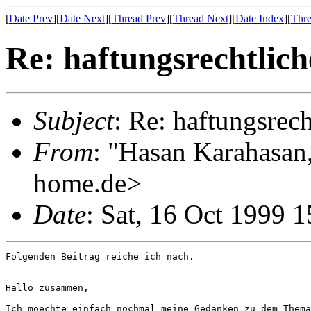
[
Date Prev
][
Date Next
][
Thread Prev
][
Thread Next
][
Date Index
][
Thre
Re: haftungsrechtlic
Subject
: Re: haftungsrec
From
: "Hasan Karahasan
home.de>
Date
: Sat, 16 Oct 1999 
Folgenden Beitrag reiche ich nach.

Hallo zusammen,

Ich moechte einfach nochmal meine Gedanken zu dem Thema