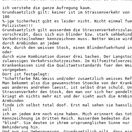
ich verstehe die ganze Aufregung kaum.

Grundsaetzlich gilt: keiner ist im Strassenverkehr von 
100

%-ige Sicherheit gibt es leider nicht. Nicht einmal fue
Polizisten!!!

Grundsaetzlich gilt ausserdem die Strassenverkehrszulas
vorschreibt, dass sich ein blinder bzw. stark sehbehind
Verkehrsteilnehmer kennzeichnen muss. Netter Weise wird
durch Armbinden an jedem

Arm, durch den weissen Stock, einen Blindenfuehrhund in
oder

durch eine Kombination dieser drei Sachen. Der Langstoc
zulaessiges Verkehrsschutzzeichen. Im Hilfsmittelverzei
Krankenkassen sind die Qualitaetsstandards fuer den Wei
vorgegeben.

Dort ist festgelegt:

"Schaftfarbe RAL-Weiss und/oder zusaetzlich weisses Ref
Man bekommt also die gewuenschten Stoecke von der Krank
was anderes andrehen laesst, ist selbst dran schuld. Un
Strassenverkehr den Stock, den man vor sich her pendelt
kriegt eh nichts mehr mit und der sieht auch die Armbin
Armbinden

finde ich selbst total doof. Erst mal sehen sie haessli
soll

ich an jedem Arm noch eine haben. Mich erinnert das tot
Kennzeichnung im Dritten Reich. Ausserdem bedeuten die 
"blind". Sie deuten in ihrem urspruenglichen Sinne nur 
Behinderung hin.

Und nun zur Ueberquerung. Grundsaetzlich gilt, dass ein