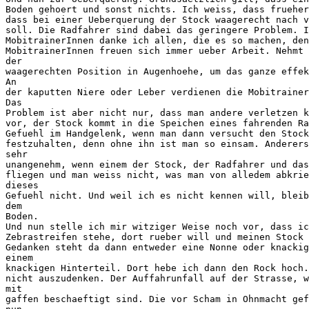
Boden gehoert und sonst nichts. Ich weiss, dass frueher
dass bei einer Ueberquerung der Stock waagerecht nach v
soll. Die Radfahrer sind dabei das geringere Problem. I
MobitrainerInnen danke ich allen, die es so machen, den
MobitrainerInnen freuen sich immer ueber Arbeit. Nehmt 
der

waagerechten Position in Augenhoehe, um das ganze effek
An

der kaputten Niere oder Leber verdienen die Mobitrainer
Das

Problem ist aber nicht nur, dass man andere verletzen k
vor, der Stock kommt in die Speichen eines fahrenden Ra
Gefuehl im Handgelenk, wenn man dann versucht den Stock
festzuhalten, denn ohne ihn ist man so einsam. Anderers
sehr

unangenehm, wenn einem der Stock, der Radfahrer und das
fliegen und man weiss nicht, was man von alledem abkrie
dieses

Gefuehl nicht. Und weil ich es nicht kennen will, bleib
dem

Boden.

Und nun stelle ich mir witziger Weise noch vor, dass ic
Zebrastreifen stehe, dort rueber will und meinen Stock 
Gedanken steht da dann entweder eine Nonne oder knackig
einem

knackigen Hinterteil. Dort hebe ich dann den Rock hoch.
nicht auszudenken. Der Auffahrunfall auf der Strasse, w
mit

gaffen beschaeftigt sind. Die vor Scham in Ohnmacht gef