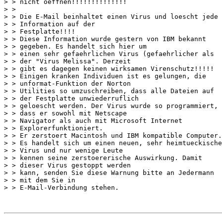
> > nicht oeffnen!!!!!!!!!!!!!!

> >

> > Die E-Mail beinhaltet einen Virus und loescht jede

> > Information auf der

> > Festplatte!!!!

> > Diese Information wurde gestern von IBM bekannt

> > gegeben. Es handelt sich hier um

> > einen sehr gefaehrlichen Virus (gefaehrlicher als

> > der "Virus Melissa". Derzeit

> > gibt es dagegen keinen wirksamen Virenschutz!!!!!

> > Einigen kranken Individuen ist es gelungen, die

> > unformat-Funktion der Norton

> > Utilities so umzuschreiben, dass alle Dateien auf

> > der Festplatte unwiederruflich

> > geloescht werden. Der Virus wurde so programmiert,

> > dass er sowohl mit Netscape

> > Navigator als auch mit Microsoft Internet

> > Explorerfunktioniert.

> > Er zerstoert Macintosh und IBM kompatible Computer.

> > Es handelt sich um einen neuen, sehr heimtueckische
> > Virus und nur wenige Leute

> > kennen seine zerstoererische Auswirkung. Damit

> > dieser Virus gestoppt werden

> > kann, senden Sie diese Warnung bitte an Jedermann

> > mit dem Sie in

> > E-Mail-Verbindung stehen.
