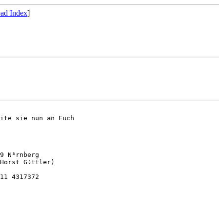
ad Index
]
ite sie nun an Euch

9 N³rnberg

Horst G÷ttler)

11 4317372
