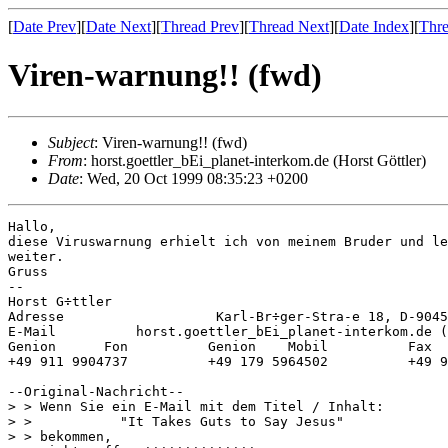
[
Date Prev
][
Date Next
][
Thread Prev
][
Thread Next
][
Date Index
][
Thre
Viren-warnung!! (fwd)
Subject
: Viren-warnung!! (fwd)
From
: horst.goettler_bEi_planet-interkom.de (Horst Göttler)
Date
: Wed, 20 Oct 1999 08:35:23 +0200
Hallo,

diese Viruswarnung erhielt ich von meinem Bruder und le
weiter.

Gruss

--

Horst G÷ttler

Adresse                   Karl-Br÷ger-Stra-e 18, D-9045
E-Mail          horst.goettler_bEi_planet-interkom.de (
Genion      Fon          Genion    Mobil          Fax

+49 911 9904737          +49 179 5964502          +49 9
--Original-Nachricht--

> > Wenn Sie ein E-Mail mit dem Titel / Inhalt:

> >           "It Takes Guts to Say Jesus"

> > bekommen,
