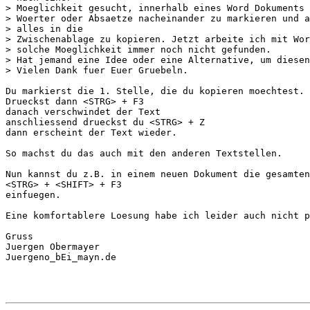
> Moeglichkeit gesucht, innerhalb eines Word Dokuments 
> Woerter oder Absaetze nacheinander zu markieren und a
> alles in die

> Zwischenablage zu kopieren. Jetzt arbeite ich mit Wor
> solche Moeglichkeit immer noch nicht gefunden.

> Hat jemand eine Idee oder eine Alternative, um diesen
> Vielen Dank fuer Euer Gruebeln.

Du markierst die 1. Stelle, die du kopieren moechtest.

Drueckst dann <STRG> + F3

danach verschwindet der Text

anschliessend drueckst du <STRG> + Z

dann erscheint der Text wieder.

So machst du das auch mit den anderen Textstellen.

Nun kannst du z.B. in einem neuen Dokument die gesamten
<STRG> + <SHIFT> + F3

einfuegen.

Eine komfortablere Loesung habe ich leider auch nicht p
Gruss

Juergen Obermayer

Juergeno_bEi_mayn.de
