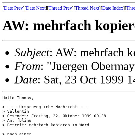
[
Date Prev
][
Date Next
][
Thread Prev
][
Thread Next
][
Date Index
][
Thre
AW: mehrfach kopier
Subject
: AW: mehrfach k
From
: "Juergen Oberma
Date
: Sat, 23 Oct 1999 
Hallo Thomas,

> -----Urspruengliche Nachricht-----

> Vallentin

> Gesendet: Freitag, 22. Oktober 1999 00:38

> An: fblinu

> Betreff: mehrfach kopieren in Word

> nach einer
