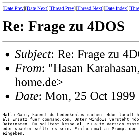
[
Date Prev
][
Date Next
][
Thread Prev
][
Thread Next
][
Date Index
][
Thre
Re: Frage zu 4DOS
Subject
: Re: Frage zu 4
From
: "Hasan Karahasan
home.de>
Date
: Mon, 25 Oct 1999
Hallo Gabi, kannst du bedenkenlos machen. 4dos laeuft h
als Ersatz fuer command.com. Unter Windows versteht 4do
Dateinamen. Du solltest keine all zu alte Version einse
oder spaeter sollte es sein. Einfach mal am Prompt den 
eingeben.
