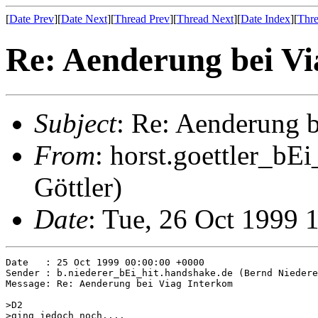
[
Date Prev
][
Date Next
][
Thread Prev
][
Thread Next
][
Date Index
][
Thre
Re: Aenderung bei V
Subject
: Re: Aenderung 
From
: horst.goettler_bE
Göttler)
Date
: Tue, 26 Oct 1999 
Date   : 25 Oct 1999 00:00:00 +0000

Sender : b.niederer_bEi_hit.handshake.de (Bernd Niedere
Message: Re: Aenderung bei Viag Interkom

>D2

>ging jedoch noch....
