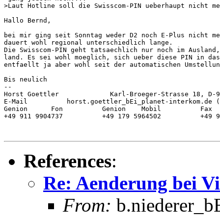
>Laut Hotline soll die Swisscom-PIN ueberhaupt nicht me
Hallo Bernd,

bei mir ging seit Sonntag weder D2 noch E-Plus nicht me
dauert wohl regional unterschiedlich lange.

Die Swisscom-PIN geht tatsaechlich nur noch im Ausland,
land. Es sei wohl moeglich, sich ueber diese PIN in das
entfaellt ja aber wohl seit der automatischen Umstellun
Bis neulich

--

Horst Goettler             Karl-Broeger-Strasse 18, D-9
E-Mail          horst.goettler_bEi_planet-interkom.de (
Genion      Fon          Genion    Mobil          Fax

+49 911 9904737          +49 179 5964502          +49 9
References
:
Re: Aenderung bei V
From:
b.niederer_b