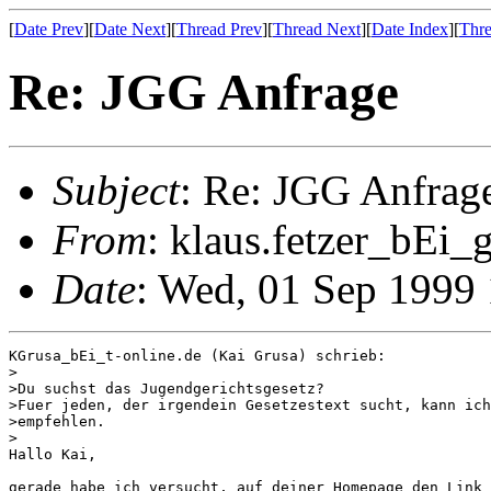
[
Date Prev
][
Date Next
][
Thread Prev
][
Thread Next
][
Date Index
][
Thre
Re: JGG Anfrage
Subject
: Re: JGG Anfrag
From
: klaus.fetzer_bEi_
Date
: Wed, 01 Sep 1999
KGrusa_bEi_t-online.de (Kai Grusa) schrieb:

>

>Du suchst das Jugendgerichtsgesetz?

>Fuer jeden, der irgendein Gesetzestext sucht, kann ich
>empfehlen.

>

Hallo Kai,

gerade habe ich versucht, auf deiner Homepage den Link 