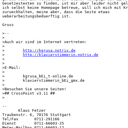
Gesetzestexten zu finden, ist mir aber leider nicht gel
ich selbst keine Homepage betreue, will ich mich mit Kr
zurueckhalten, meine aber, dass die Seite etwas

ueberarbeitungsbeduerftig ist.

Gruss

>--

>

>Auch wir sind im Internet vertreten:

>

>        
http://kgrusa.notrix.de
>        
http://klavierstimmerin.notrix.de
>

>

>E-Mail:

>

>        kgrusa_bEi_t-online.de

>        klavierstimmerin_bEi_gmx.de

>

>Besuchen Sie unsere Seiten!

>## CrossPoint v3.11 ##

>

-- 

       Klaus Fetzer

Traubenstr. 6, 70176 Stuttgart

Tel/Fax       0711-291166

Dienst        0711-66603-25

Metec-Mailbox 0711-66603-12
