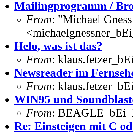
Mailingprogramm / Br
From
: "Michael Gness
<michaelgnessner_bE
Helo, was ist das?
From
: klaus.fetzer_bE
Newsreader im Fernseh
From
: klaus.fetzer_bE
WIN95 und Soundblast
From
: BEAGLE_bEi_
Re: Einsteigen mit C od