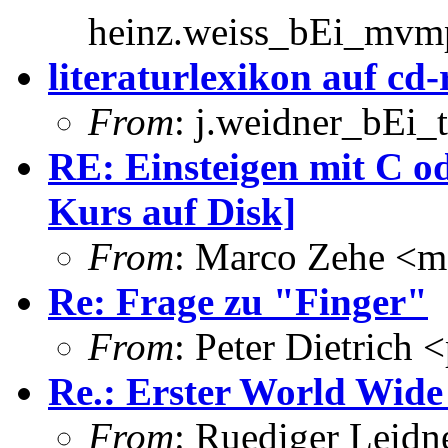
heinz.weiss_bEi_mvmp
literaturlexikon auf cd
From
: j.weidner_bEi_
RE: Einsteigen mit C o
Kurs auf Disk]
From
: Marco Zehe <m
Re: Frage zu "Finger"
From
: Peter Dietrich 
Re.: Erster World Wide
From
: Ruediger Leidn