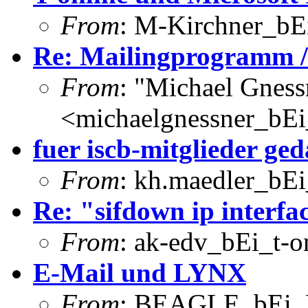
From
: M-Kirchner_bEi
Re: Mailingprogramm /
From
: "Michael Gness
<michaelgnessner_bE
fuer iscb-mitglieder ge
From
: kh.maedler_bEi
Re: "sifdown ip interfac
From
: ak-edv_bEi_t-o
E-Mail und LYNX
From
: BEAGLE_bEi_