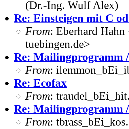
(Dr.-Ing. Wulf Alex)
Re: Einsteigen mit C od
From
: Eberhard Hahn
tuebingen.de>
Re: Mailingprogramm /
From
: ilemmon_bEi_i
Re: Ecofax
From
: traudel_bEi_hi
Re: Mailingprogramm /
From
: tbrass_bEi_kos.