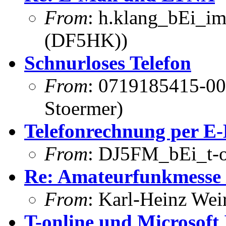
From
: h.klang_bEi_im
(DF5HK))
Schnurloses Telefon
From
: 0719185415-00
Stoermer)
Telefonrechnung per E
From
: DJ5FM_bEi_t-o
Re: Amateurfunkmesse
From
: Karl-Heinz We
T-online und Microsoft 