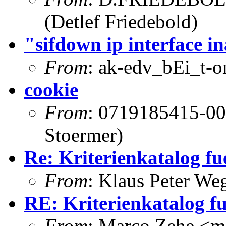
(Detlef Friedebold)
"sifdown ip interface in
From
: ak-edv_bEi_t-o
cookie
From
: 0719185415-00
Stoermer)
Re: Kriterienkatalog f
From
: Klaus Peter W
RE: Kriterienkatalog f
From
: Marco Zehe <m