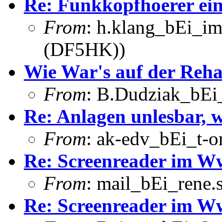
Re: Funkkopfhoerer ein
From
: h.klang_bEi_im
(DF5HK))
Wie War's auf der Reh
From
: B.Dudziak_bEi_
Re: Anlagen unlesbar,
From
: ak-edv_bEi_t-o
Re: Screenreader im 
From
: mail_bEi_rene
Re: Screenreader im 