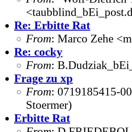
<taubblind_bEi_post.
Re: Erbitte Rat
From
: Marco Zehe <m
Re: cocky
From
: B.Dudziak_bEi_
Frage zu xp
From
: 0719185415-00
Stoermer)
Erbitte Rat
From
: D.FRIEDEBOL