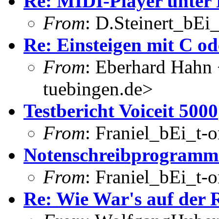
Re: MIDI-Player unter
From
: D.Steinert_bEi
Re: Einsteigen mit C od
From
: Eberhard Hahn
tuebingen.de>
Testbericht Voiceit 5000
From
: Franiel_bEi_t-o
Notenschreibprogramm 
From
: Franiel_bEi_t-o
Re: Wie War's auf der