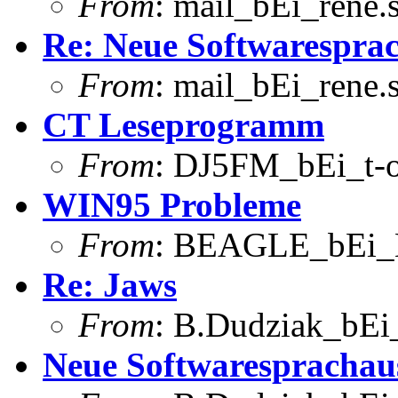
From
: mail_bEi_rene
Re: Neue Softwarespra
From
: mail_bEi_rene
CT Leseprogramm
From
: DJ5FM_bEi_t-o
WIN95 Probleme
From
: BEAGLE_bEi_
Re: Jaws
From
: B.Dudziak_bEi_
Neue Softwaresprachau