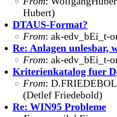
From
: WolfgangHuber
Hubert)
DTAUS-Format?
From
: ak-edv_bEi_t-o
Re: Anlagen unlesbar,
From
: ak-edv_bEi_t-o
Kriterienkatalog fuer 
From
: D.FRIEDEBOL
(Detlef Friedebold)
Re: WIN95 Probleme