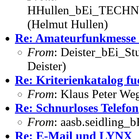
HHullen_bEi_TECHNI
(Helmut Hullen)
Re: Amateurfunkmesse
From
: Deister_bEi_S
Deister)
Re: Kriterienkatalog f
From
: Klaus Peter W
Re: Schnurloses Telefon
From
: aasb.seidling_b
Re: E-Mail und LYNX