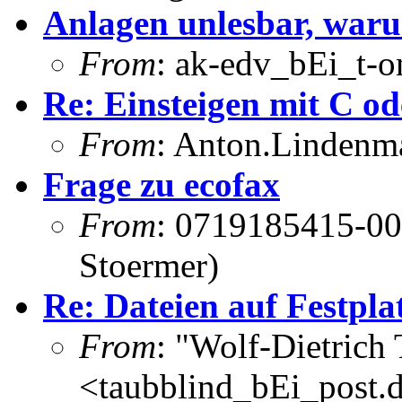
Anlagen unlesbar, war
From
: ak-edv_bEi_t-o
Re: Einsteigen mit C od
From
: Anton.Lindenma
Frage zu ecofax
From
: 0719185415-00
Stoermer)
Re: Dateien auf Festpla
From
: "Wolf-Dietrich
<taubblind_bEi_post.