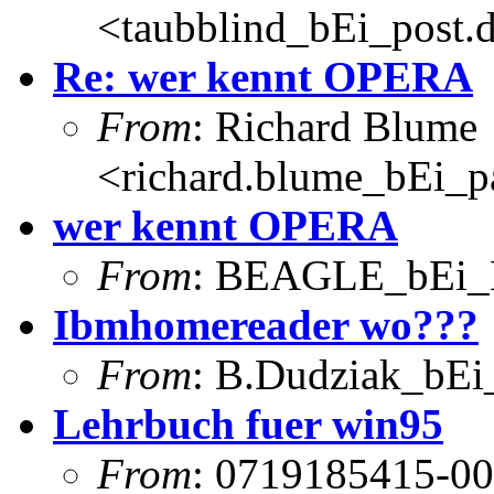
<taubblind_bEi_post.
Re: wer kennt OPERA
From
: Richard Blume
<richard.blume_bEi_pa
wer kennt OPERA
From
: BEAGLE_bEi_
Ibmhomereader wo???
From
: B.Dudziak_bEi_
Lehrbuch fuer win95
From
: 0719185415-00