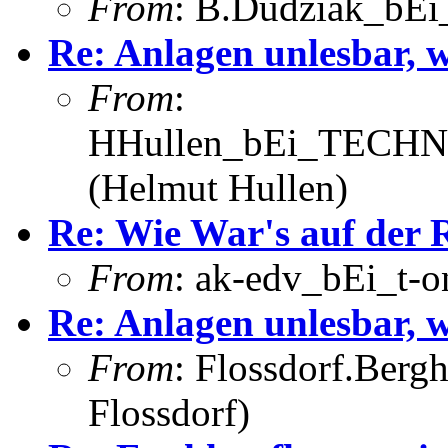
From
: B.Dudziak_bEi_
Re: Anlagen unlesbar,
From
:
HHullen_bEi_TECHNI
(Helmut Hullen)
Re: Wie War's auf der
From
: ak-edv_bEi_t-o
Re: Anlagen unlesbar,
From
: Flossdorf.Berg
Flossdorf)