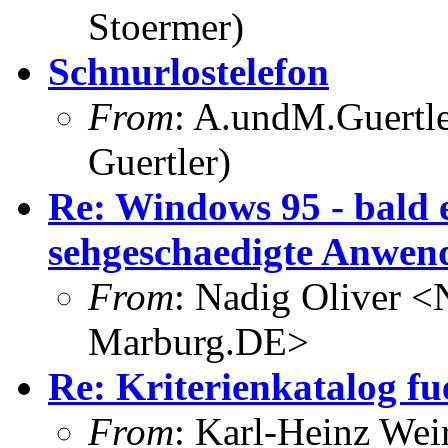
Stoermer)
Schnurlostelefon
From
: A.undM.Guertle
Guertler)
Re: Windows 95 - bald 
sehgeschaedigte Anwend
From
: Nadig Oliver 
Marburg.DE>
Re: Kriterienkatalog f
From
: Karl-Heinz We