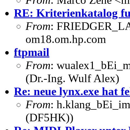
RE: Kriterienkatalog f
From
: FRIEDGER_L
om18.om.hp.com
ftpmail
From
: wualex1_bEi_m
(Dr.-Ing. Wulf Alex)
Re: neue lynx.exe hat fe
From
: h.klang_bEi_im
(DF5HK))