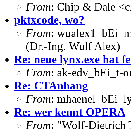
From
: Chip & Dale <
pktxcode, wo?
From
: wualex1_bEi_m
(Dr.-Ing. Wulf Alex)
Re: neue lynx.exe hat fe
From
: ak-edv_bEi_t-o
Re: CTAnhang
From
: mhaenel_bEi_ly
Re: wer kennt OPERA
From
: "Wolf-Dietrich