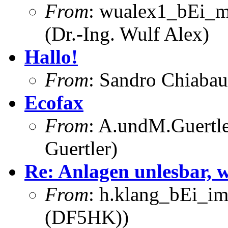
From
: wualex1_bEi_m
(Dr.-Ing. Wulf Alex)
Hallo!
From
: Sandro Chiabau
Ecofax
From
: A.undM.Guertle
Guertler)
Re: Anlagen unlesbar,
From
: h.klang_bEi_im
(DF5HK))