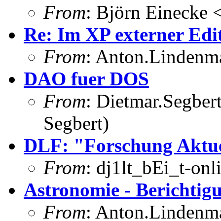
From
: Björn Einecke
Re: Im XP externer Edi
From
: Anton.Lindenma
DAO fuer DOS
From
: Dietmar.Segber
Segbert)
DLF: "Forschung Aktu
From
: dj1lt_bEi_t-onl
Astronomie - Berichtig
From
: Anton.Lindenma