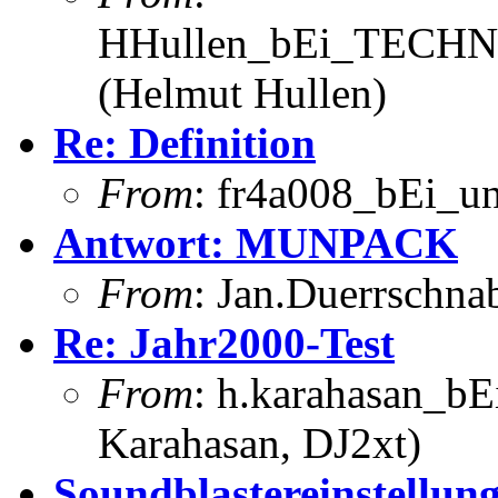
HHullen_bEi_TECHNI
(Helmut Hullen)
Re: Definition
From
: fr4a008_bEi_u
Antwort: MUNPACK
From
: Jan.Duerrschna
Re: Jahr2000-Test
From
: h.karahasan_bE
Karahasan, DJ2xt)
Soundblastereinstellun