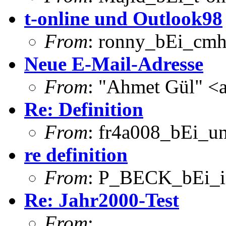
t-online und Outlook98
From
: ronny_bEi_cmh
Neue E-Mail-Adresse
From
: "Ahmet Gül" <
Re: Definition
From
: fr4a008_bEi_u
re definition
From
: P_BECK_bEi_in
Re: Jahr2000-Test
From
: