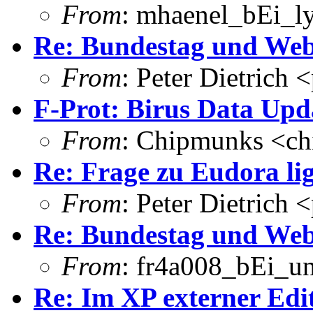
From
: mhaenel_bEi_ly
Re: Bundestag und Web
From
: Peter Dietrich 
F-Prot: Birus Data Upd
From
: Chipmunks <c
Re: Frage zu Eudora li
From
: Peter Dietrich 
Re: Bundestag und Web
From
: fr4a008_bEi_u
Re: Im XP externer Edi