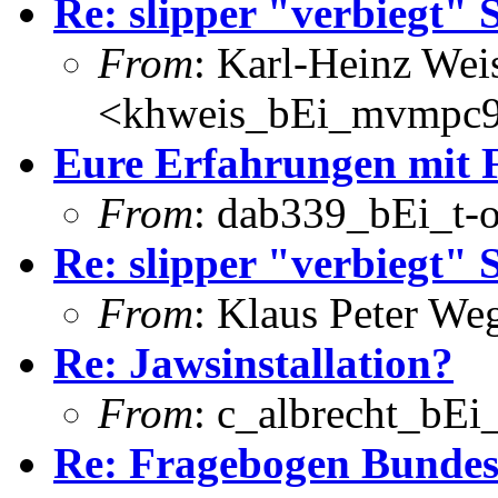
Re: slipper "verbiegt" S
From
: Karl-Heinz Wei
<khweis_bEi_mvmpc9.c
Eure Erfahrungen mit 
From
: dab339_bEi_t-o
Re: slipper "verbiegt" S
From
: Klaus Peter W
Re: Jawsinstallation?
From
: c_albrecht_bEi_
Re: Fragebogen Bundes