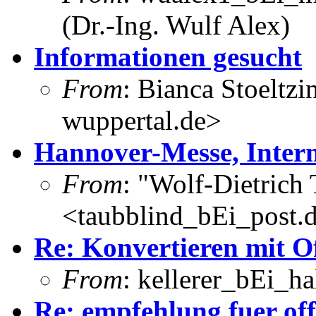
(Dr.-Ing. Wulf Alex)
Informationen gesucht
From
: Bianca Stoeltzi
wuppertal.de>
Hannover-Messe, Intern
From
: "Wolf-Dietrich
<taubblind_bEi_post.
Re: Konvertieren mit Of
From
: kellerer_bEi_ha
Re: empfehlung fuer of