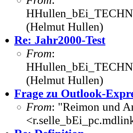
HHullen_bEi_TECHNI
(Helmut Hullen)
Re: Jahr2000-Test
From
:
HHullen_bEi_TECHNI
(Helmut Hullen)
Frage zu Outlook-Expre
From
: "Reimon und An
<r.selle_bEi_pc.mdlin