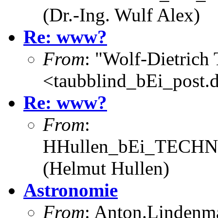
(Dr.-Ing. Wulf Alex)
Re: www?
From
: "Wolf-Dietrich
<taubblind_bEi_post.
Re: www?
From
:
HHullen_bEi_TECHNI
(Helmut Hullen)
Astronomie
From
: Anton.Lindenma