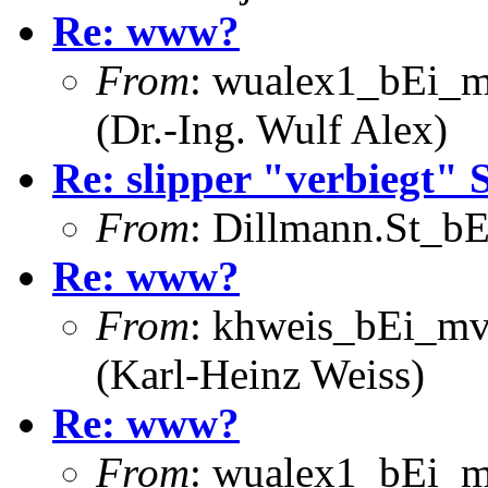
Re: www?
From
: wualex1_bEi_m
(Dr.-Ing. Wulf Alex)
Re: slipper "verbiegt" S
From
: Dillmann.St_bE
Re: www?
From
: khweis_bEi_mv
(Karl-Heinz Weiss)
Re: www?
From
: wualex1_bEi_m