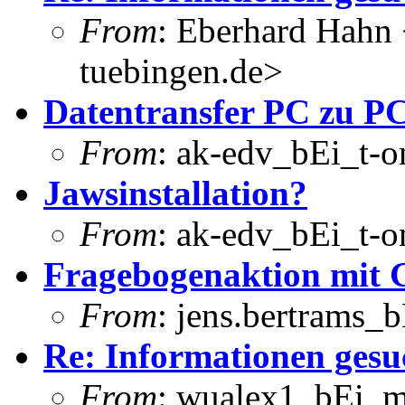
From
: Eberhard Hahn
tuebingen.de>
Datentransfer PC zu P
From
: ak-edv_bEi_t-o
Jawsinstallation?
From
: ak-edv_bEi_t-o
Fragebogenaktion mit G
From
: jens.bertrams_
Re: Informationen gesu
From
: wualex1_bEi_m