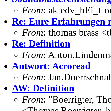
From
: ak-edv_bEi_t-o
Re: Eure Erfahrungen m
From
: thomas brass <
Re: Definition
From
: Anton.Lindenma
Antwort: Acroread
From
: Jan.Duerrschna
AW: Definition
From
: "Boerrigter,
<Thomas.Boerrigter_