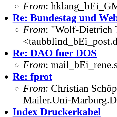
From
: hklang_bEi_G
Re: Bundestag und Web
From
: "Wolf-Dietrich
<taubblind_bEi_post.
Re: DAO fuer DOS
From
: mail_bEi_rene
Re: fprot
From
: Christian Schö
Mailer.Uni-Marburg.
Index Druckerkabel