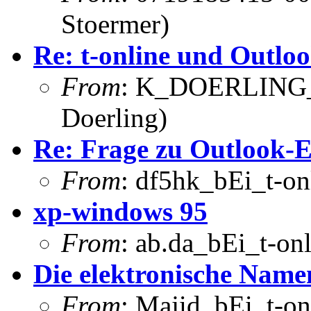
Stoermer)
Re: t-online und Outlo
From
: K_DOERLING_
Doerling)
Re: Frage zu Outlook-E
From
: df5hk_bEi_t-on
xp-windows 95
From
: ab.da_bEi_t-on
Die elektronische Nam
From
: Majid_bEi_t-on