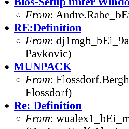
Bios-Setup unter Wind
From
: Andre.Rabe_bEi
RE:Definition
From
: dj1mgb_bEi_9a
Pavkovic)
MUNPACK
From
: Flossdorf.Berg
Flossdorf)
Re: Definition
From
: wualex1_bEi_m