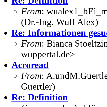
Re: Definition
From
: wualex1_bEi_m
(Dr.-Ing. Wulf Alex)
Re: Informationen gesu
From
: Bianca Stoeltzi
wuppertal.de>
Acroread
From
: A.undM.Guertle
Guertler)
Re: Definition