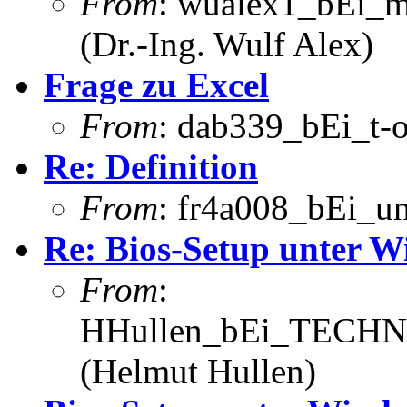
From
: wualex1_bEi_m
(Dr.-Ing. Wulf Alex)
Frage zu Excel
From
: dab339_bEi_t-o
Re: Definition
From
: fr4a008_bEi_u
Re: Bios-Setup unter 
From
:
HHullen_bEi_TECHNI
(Helmut Hullen)