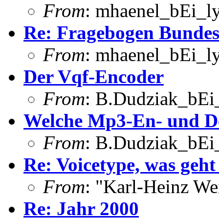
From
: mhaenel_bEi_ly
Re: Fragebogen Bundes
From
: mhaenel_bEi_ly
Der Vqf-Encoder
From
: B.Dudziak_bEi_
Welche Mp3-En- und De
From
: B.Dudziak_bEi_
Re: Voicetype, was geht
From
: "Karl-Heinz W
Re: Jahr 2000