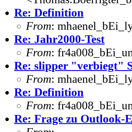
Re: Definition
From
: mhaenel_bEi_ly
Re: Jahr2000-Test
From
: fr4a008_bEi_u
Re: slipper "verbiegt" S
From
: mhaenel_bEi_ly
Re: Definition
From
: fr4a008_bEi_u
Re: Frage zu Outlook-E
From
: