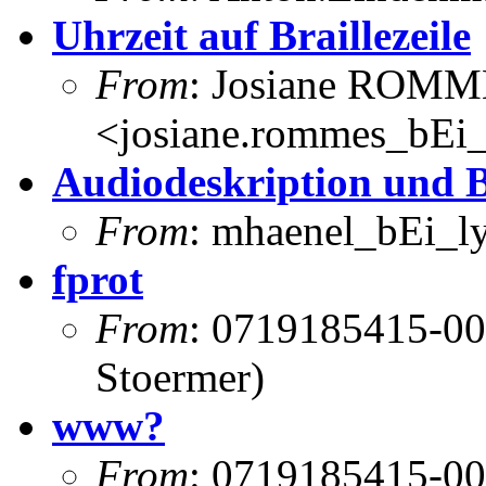
Uhrzeit auf Braillezeile
From
: Josiane ROM
<josiane.rommes_bEi_
Audiodeskription und 
From
: mhaenel_bEi_ly
fprot
From
: 0719185415-00
Stoermer)
www?
From
: 0719185415-00