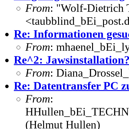
From
: "Wolf-Dietrich
<taubblind_bEi_post.
Re: Informationen gesu
From
: mhaenel_bEi_ly
Re^2: Jawsinstallation
From
: Diana_Drossel_
Re: Datentransfer PC 
From
:
HHullen_bEi_TECHNI
(Helmut Hullen)