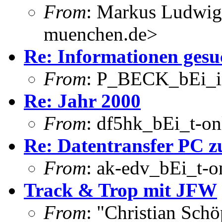
From
: Markus Ludwig
muenchen.de>
Re: Informationen gesu
From
: P_BECK_bEi_in
Re: Jahr 2000
From
: df5hk_bEi_t-on
Re: Datentransfer PC 
From
: ak-edv_bEi_t-o
Track & Trop mit JFW
From
: "Christian Sch