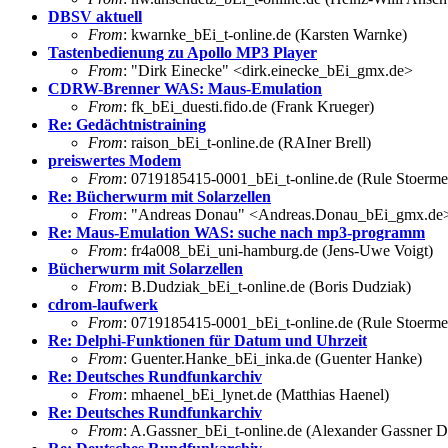
DBSV aktuell
From
: kwarnke_bEi_t-online.de (Karsten Warnke)
Tastenbedienung zu Apollo MP3 Player
From
: "Dirk Einecke" <dirk.einecke_bEi_gmx.de>
CDRW-Brenner WAS: Maus-Emulation
From
: fk_bEi_duesti.fido.de (Frank Krueger)
Re: Gedächtnistraining
From
: raison_bEi_t-online.de (RAIner Brell)
preiswertes Modem
From
: 0719185415-0001_bEi_t-online.de (Rule Stoerme
Re: Bücherwurm mit Solarzellen
From
: "Andreas Donau" <Andreas.Donau_bEi_gmx.de
Re: Maus-Emulation WAS: suche nach mp3-programm
From
: fr4a008_bEi_uni-hamburg.de (Jens-Uwe Voigt)
Bücherwurm mit Solarzellen
From
: B.Dudziak_bEi_t-online.de (Boris Dudziak)
cdrom-laufwerk
From
: 0719185415-0001_bEi_t-online.de (Rule Stoerme
Re: Delphi-Funktionen für Datum und Uhrzeit
From
: Guenter.Hanke_bEi_inka.de (Guenter Hanke)
Re: Deutsches Rundfunkarchiv
From
: mhaenel_bEi_lynet.de (Matthias Haenel)
Re: Deutsches Rundfunkarchiv
From
: A.Gassner_bEi_t-online.de (Alexander Gassne