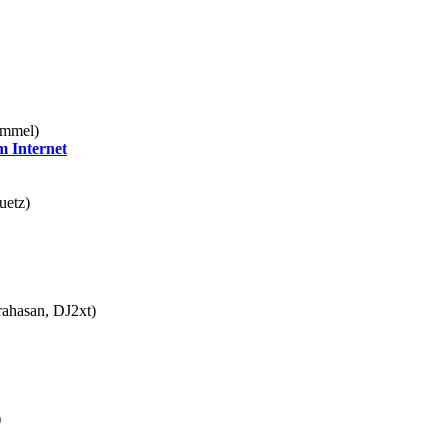
ümmel)
m Internet
uetz)
rahasan, DJ2xt)
)