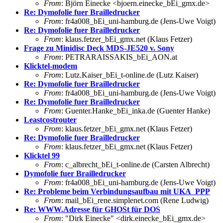
From
: Björn Einecke <bjoern.einecke_bEi_gmx.de>
Re: Dymofolie fuer Brailledrucker
From
: fr4a008_bEi_uni-hamburg.de (Jens-Uwe Voigt)
Re: Dymofolie fuer Brailledrucker
From
: klaus.fetzer_bEi_gmx.net (Klaus Fetzer)
Frage zu Minidisc Deck MDS-JE520 v. Sony
From
: PETRARAISSAKIS_bEi_AON.at
Klicktel-modem
From
: Lutz.Kaiser_bEi_t-online.de (Lutz Kaiser)
Re: Dymofolie fuer Brailledrucker
From
: fr4a008_bEi_uni-hamburg.de (Jens-Uwe Voigt)
Re: Dymofolie fuer Brailledrucker
From
: Guenter.Hanke_bEi_inka.de (Guenter Hanke)
Leastcostrouter
From
: klaus.fetzer_bEi_gmx.net (Klaus Fetzer)
Re: Dymofolie fuer Brailledrucker
From
: klaus.fetzer_bEi_gmx.net (Klaus Fetzer)
Klicktel 99
From
: c_albrecht_bEi_t-online.de (Carsten Albrecht)
Dymofolie fuer Brailledrucker
From
: fr4a008_bEi_uni-hamburg.de (Jens-Uwe Voigt)
Re: Probleme beim Verbindungsaufbau mit UKA_PPP
From
: mail_bEi_rene.simplenet.com (Rene Ludwig)
Re: WWW.Adresse für GHOSt für DOS
From
: "Dirk Einecke" <dirk.einecke_bEi_gmx.de>