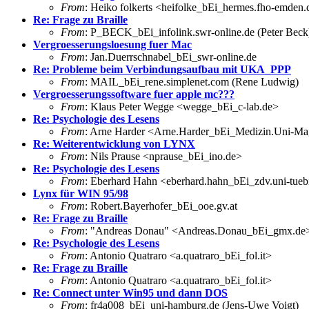
From
: Heiko folkerts <heifolke_bEi_hermes.fho-emden.
Re: Frage zu Braille
From
: P_BECK_bEi_infolink.swr-online.de (Peter Beck
Vergroesserungsloesung fuer Mac
From
: Jan.Duerrschnabel_bEi_swr-online.de
Re: Probleme beim Verbindungsaufbau mit UKA_PPP
From
: MAIL_bEi_rene.simplenet.com (Rene Ludwig)
Vergroesserungssoftware fuer apple mc???
From
: Klaus Peter Wegge <wegge_bEi_c-lab.de>
Re: Psychologie des Lesens
From
: Arne Harder <Arne.Harder_bEi_Medizin.Uni-M
Re: Weiterentwicklung von LYNX
From
: Nils Prause <nprause_bEi_ino.de>
Re: Psychologie des Lesens
From
: Eberhard Hahn <eberhard.hahn_bEi_zdv.uni-tueb
Lynx für WIN 95/98
From
: Robert.Bayerhofer_bEi_ooe.gv.at
Re: Frage zu Braille
From
: "Andreas Donau" <Andreas.Donau_bEi_gmx.de
Re: Psychologie des Lesens
From
: Antonio Quatraro <a.quatraro_bEi_fol.it>
Re: Frage zu Braille
From
: Antonio Quatraro <a.quatraro_bEi_fol.it>
Re: Connect unter Win95 und dann DOS
From
: fr4a008_bEi_uni-hamburg.de (Jens-Uwe Voigt)