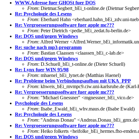
WWW.Adresse fuer GHOSt fuer DOS
From
: Dietmar.Segbert_bEi_t-online.de (Dietmar Segber
Re: Psychologie des Lesens
From
: Eberhard Hahn <eberhard.hahn_bEi_zdv.uni-tueb
Re: Vergroesserungssoftware fuer apple mc???
From
: Peter Dietrich <pedie_bEi_zedat.fu-berlin.de>
Re: DOS und/gegen Windows
From
: Alfred Werner <Alfred.Werner_bEi_informatik.uni
Re: suche nach mp3-programm
From
: Bastian Claassen <claassen_bEi_c-lab.de>
Re: DOS und/gegen Windows
From
: D.Schuell_bEi_t-online.de (Dieter Schuell)
Re: Lynx fuer WIN 95/98
From
: mhaenel_bEi_lynet.de (Matthias Haenel)
Re: Probleme beim Verbindungsaufbau mit UKA_PPP
From
: khweis_bEi_mvmpc9.ciw.uni-karlsruhe.de (Karl-
Re: Vergroesserungssoftware fuer apple mc???
From
: "Michael Gnessner" <mgnessner_bEi_vico.de>
Psychologie des Lesens
From
: Ilsabe_Ewald_bEi_whv.maus.de (Ilsabe Ewald)
Re: Psychologie des Lesens
From
: "Andreas Donau" <Andreas.Donau_bEi_gmx.de
Re: Vergroesserungssoftware fuer apple mc???
From
: Heiko folkerts <heifolke_bEi_hermes.fho-emden.
Re: DOS und/gegen Windows