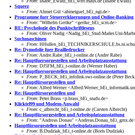
From
: Ilsabe_Ewald_bEi_whv.maus.de (Ilsabe Ewald)
Squeez
From
: Ahmet Gül <ahmetguel_bEi_ngi.de>
Programme fuer Steuererklaerungen und Online-Banking
From
: "Wilhelm Gerike" <gerike_bEi_scm.de>
RE: Psychologie des Punktschriftlesens
From
: Oliver Nadig <Nadig_bEi_Stud-Mailer.Uni-Mar
Suchmaschinen
From
: HHullen_bEi_TECHNIKERSCHULE.bs.ni.schule
Re: Dymofolie fuer Brailledrucker
From
: Andre.Rabe_bEi_t-online.de (Andre Rabe)
Re: Hauptfuersorgestellen und Arbeitsplatzausstattung
From
: DJ5FM_bEi_t-online.de (Werner Haber)
Re: Hauptfuersorgestellen und Arbeitsplatzausstattung
From
: P_BECK_bEi_infolink.swr-online.de (Peter Beck
Re: Hauptfürsorgestellen und
From
: Alfred Werner <Alfred.Werner_bEi_informatik.uni
Re: Hauptfürsorgestellen und
From
: Peter Brass <p.brass_bEi_snafu.de>
Klicktel99 und Modem-Anwahl
From
: c_albrecht_bEi_t-online.de (Carsten Albrecht)
Re: Hauptfürsorgestellen und Arbeitsplatzausstattung
From
: "Andreas Donau" <Andreas.Donau_bEi_gmx.de
Hauptfürsorgestellen und Arbeitsplatzausstattung
From
: B.Dudziak_bEi_t-online.de (Boris Dudziak)