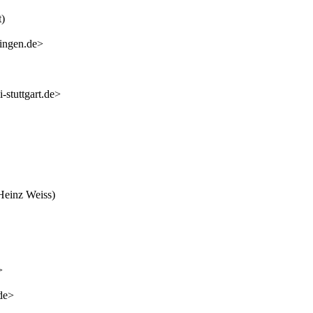
t)
ingen.de>
-stuttgart.de>
Heinz Weiss)
>
de>