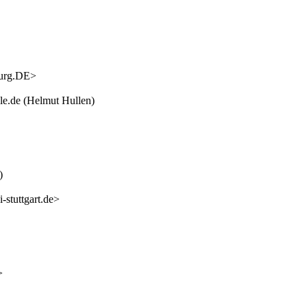
burg.DE>
.de (Helmut Hullen)
)
-stuttgart.de>
>