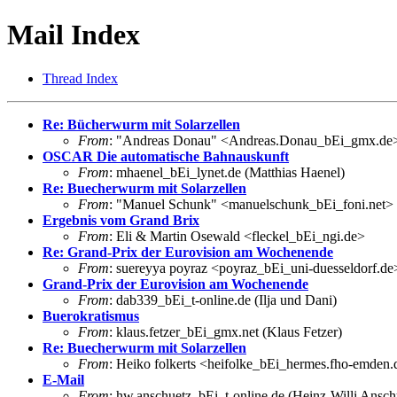
Mail Index
Thread Index
Re: Bücherwurm mit Solarzellen
From
: "Andreas Donau" <Andreas.Donau_bEi_gmx.de
OSCAR Die automatische Bahnauskunft
From
: mhaenel_bEi_lynet.de (Matthias Haenel)
Re: Buecherwurm mit Solarzellen
From
: "Manuel Schunk" <manuelschunk_bEi_foni.net>
Ergebnis vom Grand Brix
From
: Eli & Martin Osewald <fleckel_bEi_ngi.de>
Re: Grand-Prix der Eurovision am Wochenende
From
: suereyya poyraz <poyraz_bEi_uni-duesseldorf.de
Grand-Prix der Eurovision am Wochenende
From
: dab339_bEi_t-online.de (Ilja und Dani)
Buerokratismus
From
: klaus.fetzer_bEi_gmx.net (Klaus Fetzer)
Re: Buecherwurm mit Solarzellen
From
: Heiko folkerts <heifolke_bEi_hermes.fho-emden.
E-Mail
From
: hw.anschuetz_bEi_t-online.de (Heinz-Willi Ansch