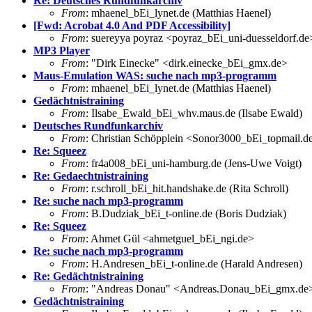
Re: Deutsches Rundfunkarchiv
From
: mhaenel_bEi_lynet.de (Matthias Haenel)
[Fwd: Acrobat 4.0 And PDF Accessibility]
From
: suereyya poyraz <poyraz_bEi_uni-duesseldorf.de
MP3 Player
From
: "Dirk Einecke" <dirk.einecke_bEi_gmx.de>
Maus-Emulation WAS: suche nach mp3-programm
From
: mhaenel_bEi_lynet.de (Matthias Haenel)
Gedächtnistraining
From
: Ilsabe_Ewald_bEi_whv.maus.de (Ilsabe Ewald)
Deutsches Rundfunkarchiv
From
: Christian Schöpplein <Sonor3000_bEi_topmail.d
Re: Squeez
From
: fr4a008_bEi_uni-hamburg.de (Jens-Uwe Voigt)
Re: Gedaechtnistraining
From
: r.schroll_bEi_hit.handshake.de (Rita Schroll)
Re: suche nach mp3-programm
From
: B.Dudziak_bEi_t-online.de (Boris Dudziak)
Re: Squeez
From
: Ahmet Gül <ahmetguel_bEi_ngi.de>
Re: suche nach mp3-programm
From
: H.Andresen_bEi_t-online.de (Harald Andresen)
Re: Gedächtnistraining
From
: "Andreas Donau" <Andreas.Donau_bEi_gmx.de
Gedächtnistraining