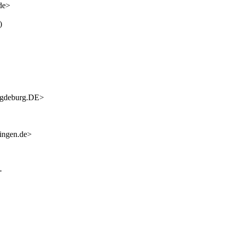
de>
)
agdeburg.DE>
ingen.de>
>