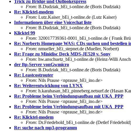
Trick zu Bridge und Outlookexpress
From
: B.Dudziak_bEi_t-online.de (Boris Dudziak)
Re: Klicktel-modem
From
: Lutz.Kaiser_bEi_t-online.de (Lutz Kaiser)
Informationen über eine Voicechat liste
From
: B.Dudziak_bEi_t-online.de (Boris Dudziak)
Klicktel 99
From
: 320017739361-0001_bEi_t-online.de ( Frank Br
Re: Norberts Homepage WAS: CDs suchen und bestellen i
From
: nmueller_bEi_stepnet.de (Mueller, Norbert)
Re: Frage zu Minidisc Deck MDS-JE520 v. Sony
From
: hw.anschuetz_bEi_t-online.de (Heinz-Willi Ansch
der ftp-Server vonGwmicro
From
: B.Dudziak_bEi_t-online.de (Boris Dudziak)
Re: Leastcostrouter
From
: Nils Prause <nprause_bEi_ino.de>
Re: Weiterentwicklung von LYNX
From
: h.karahasan_bEi_pinneberg.netsurf.de (Hasan Ka
Re: Probleme beim Verbindungsaufbau mit UKA_PPP
From
: Nils Prause <nprause_bEi_ino.de>
Re: Probleme beim Verbindungsaufbau mit UKA_PPP
From
: Nils Prause <nprause_bEi_ino.de>
Re: Klicktel-modem
From
: Dr.Friedebold_bEi_t-online.de (Detlef Friedebold
Re: suche nach mp3-programm