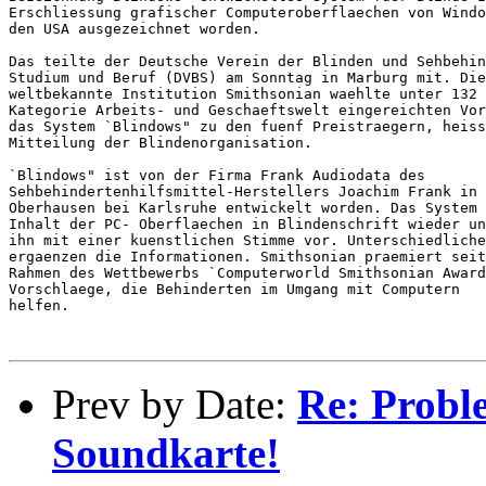
Erschliessung grafischer Computeroberflaechen von Windo
den USA ausgezeichnet worden.

Das teilte der Deutsche Verein der Blinden und Sehbehin
Studium und Beruf (DVBS) am Sonntag in Marburg mit. Die

weltbekannte Institution Smithsonian waehlte unter 132 
Kategorie Arbeits- und Geschaeftswelt eingereichten Vor
das System `Blindows" zu den fuenf Preistraegern, heiss
Mitteilung der Blindenorganisation.

`Blindows" ist von der Firma Frank Audiodata des

Sehbehindertenhilfsmittel-Herstellers Joachim Frank in

Oberhausen bei Karlsruhe entwickelt worden. Das System 
Inhalt der PC- Oberflaechen in Blindenschrift wieder un
ihn mit einer kuenstlichen Stimme vor. Unterschiedliche
ergaenzen die Informationen. Smithsonian praemiert seit
Rahmen des Wettbewerbs `Computerworld Smithsonian Award
Vorschlaege, die Behinderten im Umgang mit Computern

helfen.

Prev by Date:
Re: Probl
Soundkarte!