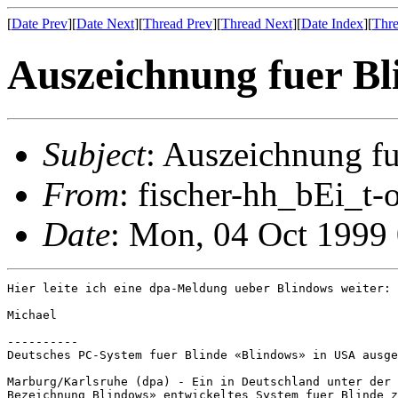
[
Date Prev
][
Date Next
][
Thread Prev
][
Thread Next
][
Date Index
][
Thre
Auszeichnung fuer B
Subject
: Auszeichnung f
From
: fischer-hh_bEi_t-
Date
: Mon, 04 Oct 1999
Hier leite ich eine dpa-Meldung ueber Blindows weiter:

Michael

----------

Deutsches PC-System fuer Blinde «Blindows» in USA ausge
Marburg/Karlsruhe (dpa) - Ein in Deutschland unter der

Bezeichnung Blindows» entwickeltes System fuer Blinde z