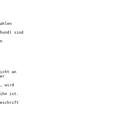
ahlen

hund) sind

n

icht an

er

, wird

ihn ist.

eschrift
