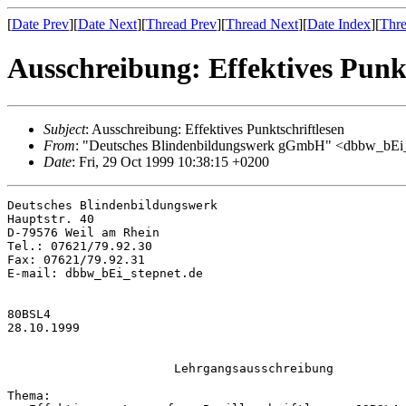
[
Date Prev
][
Date Next
][
Thread Prev
][
Thread Next
][
Date Index
][
Thre
Ausschreibung: Effektives Punkt
Subject
: Ausschreibung: Effektives Punktschriftlesen
From
: "Deutsches Blindenbildungswerk gGmbH" <dbbw_bEi_
Date
: Fri, 29 Oct 1999 10:38:15 +0200
Deutsches Blindenbildungswerk

Hauptstr. 40

D-79576 Weil am Rhein

Tel.: 07621/79.92.30

Fax: 07621/79.92.31

E-mail: dbbw_bEi_stepnet.de

80BSL4

28.10.1999

                       Lehrgangsausschreibung

Thema:
