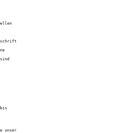
ellen

schrift

ne

sind

bis

e unser
