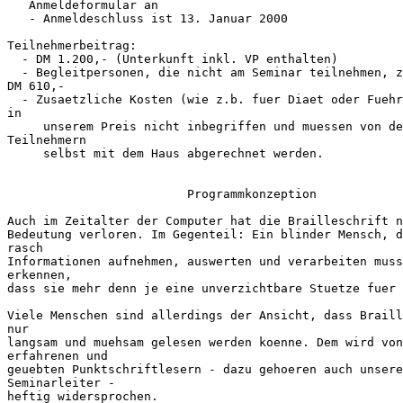
   Anmeldeformular an

   - Anmeldeschluss ist 13. Januar 2000

Teilnehmerbeitrag:

  - DM 1.200,- (Unterkunft inkl. VP enthalten)

  - Begleitpersonen, die nicht am Seminar teilnehmen, z
DM 610,-

  - Zusaetzliche Kosten (wie z.b. fuer Diaet oder Fuehr
in

     unserem Preis nicht inbegriffen und muessen von de
Teilnehmern

     selbst mit dem Haus abgerechnet werden.

                         Programmkonzeption

Auch im Zeitalter der Computer hat die Brailleschrift n
Bedeutung verloren. Im Gegenteil: Ein blinder Mensch, d
rasch

Informationen aufnehmen, auswerten und verarbeiten muss
erkennen,

dass sie mehr denn je eine unverzichtbare Stuetze fuer 
Viele Menschen sind allerdings der Ansicht, dass Braill
nur

langsam und muehsam gelesen werden koenne. Dem wird von

erfahrenen und

geuebten Punktschriftlesern - dazu gehoeren auch unsere

Seminarleiter -

heftig widersprochen.
