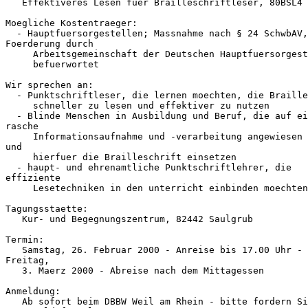
   Effektiveres Lesen fuer Brailleschriftleser, 80BSL4

Moegliche Kostentraeger:

  - Hauptfuersorgestellen; Massnahme nach § 24 SchwbAV,

Foerderung durch

     Arbeitsgemeinschaft der Deutschen Hauptfuersorgest
     befuerwortet

Wir sprechen an:

  - Punktschriftleser, die lernen moechten, die Braille
     schneller zu lesen und effektiver zu nutzen

  - Blinde Menschen in Ausbildung und Beruf, die auf ei
rasche

     Informationsaufnahme und -verarbeitung angewiesen 
und

     hierfuer die Brailleschrift einsetzen

  - haupt- und ehrenamtliche Punktschriftlehrer, die

effiziente

     Lesetechniken in den unterricht einbinden moechten

Tagungsstaette:

   Kur- und Begegnungszentrum, 82442 Saulgrub

Termin:

   Samstag, 26. Februar 2000 - Anreise bis 17.00 Uhr - 
Freitag,

   3. Maerz 2000 - Abreise nach dem Mittagessen

Anmeldung:

   Ab sofort beim DBBW Weil am Rhein - bitte fordern Si