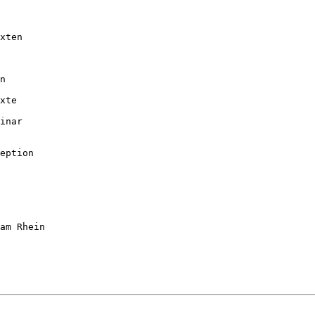
xten

n

xte

inar

eption

am Rhein
