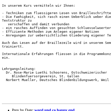
In unserem Kurs vermitteln wir Ihnen:

- Techniken zum fluessigeren Lesen von Brailleschriftte
- Die Faehigkeit, sich rasch einen Ueberblick ueber die

Textstruktur zu

   verschaffen und damit verbunden

- ein rasches Auffinden von gesuchten Schluesselwoerter
- Effiziente Methoden zum Anlegen eigener Notizen

- Anregungen zur uebersichtlichen Gliederung eigener Te
Auch das Lesen auf der Braillezeile wird in unserem Sem
trainiertt.

Internationale Erfahrungen fliessen in die Programmkonz
ein.

Lehrgangsleitung:

  Dr. Rose-Marie Luethi Schoorens, Ostschweizerischer

     Blindenfuersorgeverein, St. Gallen

  Norbert Mueller, Deutsches Blindenbildungswerk, Weil 
Prev by Date:
word und co happy end