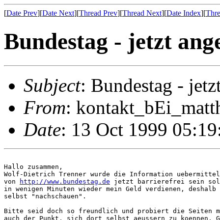
[
Date Prev
][
Date Next
][
Thread Prev
][
Thread Next
][
Date Index
][
Thre
Bundestag - jetzt ange
Subject
: Bundestag - jetz
From
: kontakt_bEi_matth
Date
: 13 Oct 1999 05:1
Hallo zusammen,

Wolf-Dietrich Trenner wurde die Information uebermittel
von 
http://www.bundestag.de
 jetzt barrierefrei sein sol
in wenigen Minuten wieder mein Geld verdienen, deshalb 
selbst "nachschauen".

Bitte seid doch so freundlich und probiert die Seiten m
auch der Punkt, sich dort selbst aeussern zu koennen. G