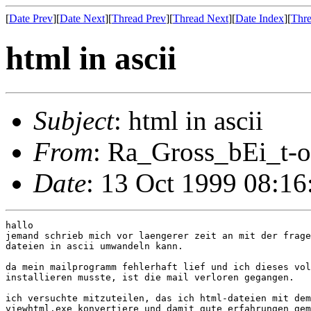
[
Date Prev
][
Date Next
][
Thread Prev
][
Thread Next
][
Date Index
][
Thre
html in ascii
Subject
: html in ascii
From
: Ra_Gross_bEi_t-o
Date
: 13 Oct 1999 08:1
hallo

jemand schrieb mich vor laengerer zeit an mit der frage
dateien in ascii umwandeln kann.

da mein mailprogramm fehlerhaft lief und ich dieses vol
installieren musste, ist die mail verloren gegangen.

ich versuchte mitzuteilen, das ich html-dateien mit dem
viewhtml.exe konvertiere und damit gute erfahrungen gem