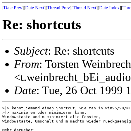
[
Date Prev
][
Date Next
][
Thread Prev
][
Thread Next
][
Date Index
][
Thre
Re: shortcuts
Subject
: Re: shortcuts
From
: Torsten Weinbrech
<t.weinbrecht_bEi_audio
Date
: Tue, 26 Oct 1999 
>|> kennt jemand einen Shortcut, wie man in Win95/98/NT
>|> maximieren oder minimieren kann.

Windowstaste und m minimiert alle Fenster,

Windowstaste, Umschalt und m machts wieder rueckgaengig
Mehr darueber:
