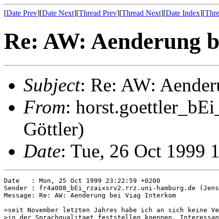
[
Date Prev
][
Date Next
][
Thread Prev
][
Thread Next
][
Date Index
][
Thre
Re: AW: Aenderung b
Subject
: Re: AW: Aender
From
: horst.goettler_bE
Göttler)
Date
: Tue, 26 Oct 1999 
Date   : Mon, 25 Oct 1999 23:22:59 +0200

Sender : fr4a008_bEi_rzaixsrv2.rrz.uni-hamburg.de (Jens
Message: Re: AW: Aenderung bei Viag Interkom

>seit November letzten Jahres habe ich an sich keine Ve
>in der Sprachqualitaet feststellen koennen. Interessan