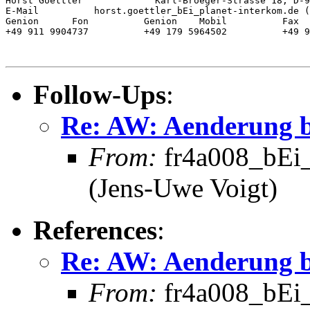
Horst Goettler             Karl-Broeger-Strasse 18, D-9
E-Mail          horst.goettler_bEi_planet-interkom.de (
Genion      Fon          Genion    Mobil          Fax

+49 911 9904737          +49 179 5964502          +49 9
Follow-Ups
:
Re: AW: Aenderung b
From:
fr4a008_bEi_
(Jens-Uwe Voigt)
References
:
Re: AW: Aenderung b
From:
fr4a008_bEi_