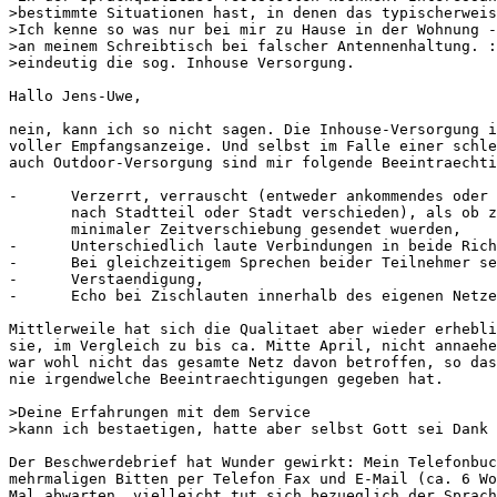
>bestimmte Situationen hast, in denen das typischerweis
>Ich kenne so was nur bei mir zu Hause in der Wohnung -
>an meinem Schreibtisch bei falscher Antennenhaltung. :
>eindeutig die sog. Inhouse Versorgung.

Hallo Jens-Uwe,

nein, kann ich so nicht sagen. Die Inhouse-Versorgung i
voller Empfangsanzeige. Und selbst im Falle einer schle
auch Outdoor-Versorgung sind mir folgende Beeintraechti
-      Verzerrt, verrauscht (entweder ankommendes oder 
       nach Stadtteil oder Stadt verschieden), als ob z
       minimaler Zeitverschiebung gesendet wuerden,

-      Unterschiedlich laute Verbindungen in beide Rich
-      Bei gleichzeitigem Sprechen beider Teilnehmer se
-      Verstaendigung,

-      Echo bei Zischlauten innerhalb des eigenen Netze
Mittlerweile hat sich die Qualitaet aber wieder erhebli
sie, im Vergleich zu bis ca. Mitte April, nicht annaehe
war wohl nicht das gesamte Netz davon betroffen, so das
nie irgendwelche Beeintraechtigungen gegeben hat.

>Deine Erfahrungen mit dem Service

>kann ich bestaetigen, hatte aber selbst Gott sei Dank 
Der Beschwerdebrief hat Wunder gewirkt: Mein Telefonbuc
mehrmaligen Bitten per Telefon Fax und E-Mail (ca. 6 Wo
Mal abwarten, vielleicht tut sich bezueglich der Sprach