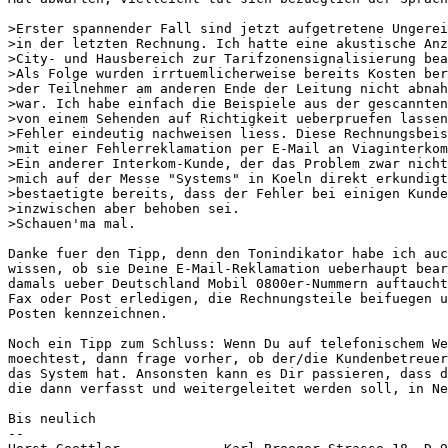
>Erster spannender Fall sind jetzt aufgetretene Ungerei
>in der letzten Rechnung. Ich hatte eine akustische Anz
>City- und Hausbereich zur Tarifzonensignalisierung bea
>Als Folge wurden irrtuemlicherweise bereits Kosten ber
>der Teilnehmer am anderen Ende der Leitung nicht abnah
>war. Ich habe einfach die Beispiele aus der gescannten
>von einem Sehenden auf Richtigkeit ueberpruefen lassen
>Fehler eindeutig nachweisen liess. Diese Rechnungsbeis
>mit einer Fehlerreklamation per E-Mail an Viaginterkom
>Ein anderer Interkom-Kunde, der das Problem zwar nicht
>mich auf der Messe "Systems" in Koeln direkt erkundigt
>bestaetigte bereits, dass der Fehler bei einigen Kunde
>inzwischen aber behoben sei.

>Schauen'ma mal.

Danke fuer den Tipp, denn den Tonindikator habe ich auc
wissen, ob sie Deine E-Mail-Reklamation ueberhaupt bear
damals ueber Deutschland Mobil 0800er-Nummern auftaucht
Fax oder Post erledigen, die Rechnungsteile beifuegen u
Posten kennzeichnen.

Noch ein Tipp zum Schluss: Wenn Du auf telefonischem We
moechtest, dann frage vorher, ob der/die Kundenbetreuer
das System hat. Ansonsten kann es Dir passieren, dass d
die dann verfasst und weitergeleitet werden soll, in Ne
Bis neulich

--
