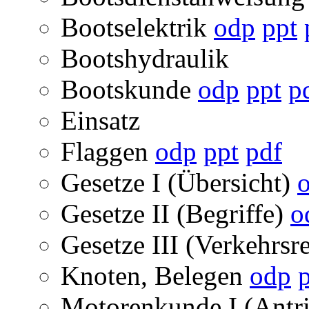
Bootselektrik
odp
ppt
Bootshydraulik
Bootskunde
odp
ppt
p
Einsatz
Flaggen
odp
ppt
pdf
Gesetze I (Übersicht)
Gesetze II (Begriffe)
o
Gesetze III (Verkehrsr
Knoten, Belegen
odp
Motorenkunde I (Antri